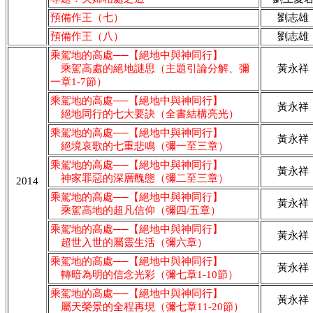
預備作王（七）
劉志雄
預備作王（八）
劉志雄
乘駕地的高處──【絕地中與神同行】
乘駕高處的絕地謎思（主題引論分解、彌
黃永祥
一章1-7節）
乘駕地的高處──【絕地中與神同行】
黃永祥
絕地同行的七大要訣（全書結構亮光）
乘駕地的高處──【絕地中與神同行】
黃永祥
絕境哀歌的七重悲鳴（彌一至三章）
乘駕地的高處──【絕地中與神同行】
黃永祥
神家罪惡的深層醜態（彌二至三章）
2014
乘駕地的高處──【絕地中與神同行】
黃永祥
乘駕高地的超凡信仰（彌四/五章）
乘駕地的高處──【絕地中與神同行】
黃永祥
超世入世的屬靈生活（彌六章）
乘駕地的高處──【絕地中與神同行】
黃永祥
轉暗為明的信念光彩（彌七章1-10節）
乘駕地的高處──【絕地中與神同行】
黃永祥
屬天榮景的全程再現（彌七章11-20節）