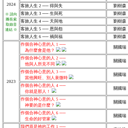
2024
客旅人生 2 ── 得與失
劉樹森
客旅人生 3 ── 生與死
劉樹森
※ 請向
團長索
客旅人生 4 ── 天與地
劉樹森
取錄音
客旅人生 5 ── 恩與怨
劉樹森
連結 ※
客旅人生 6 ── 禍與福
劉樹森
作個合神心意的人 1 ──
關國瑞
為什麼會是他？
作個合神心意的人 2 ──
關國瑞
他與人所見不同
作個合神心意的人 3 ──
關國瑞
當他興旺、別人衰微時
2023
作個合神心意的人 4 ──
關國瑞
你就是那人！
作個合神心意的人 5 ──
關國瑞
神要的是什麼？
作個合神心意的人 6 ──
關國瑞
生命的好管家
我們原是祂的工作 1 ──