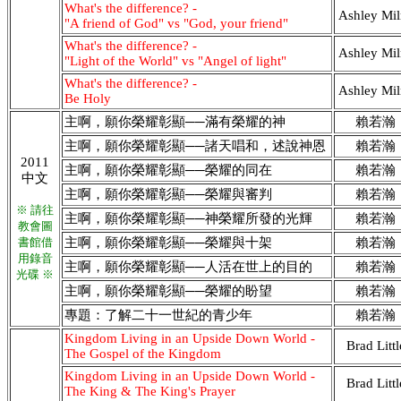
What's the difference? -
Ashley Mil
"A friend of God" vs "God, your friend"
What's the difference? -
Ashley Mil
"Light of the World" vs "Angel of light"
What's the difference? -
Ashley Mil
Be Holy
主啊，願你榮耀彰顯──滿有榮耀的神
賴若瀚
主啊，願你榮耀彰顯──諸天唱和，述說神恩
賴若瀚
2011
主啊，願你榮耀彰顯──榮耀的同在
賴若瀚
中文
主啊，願你榮耀彰顯──榮耀與審判
賴若瀚
※ 請往
主啊，願你榮耀彰顯──神榮耀所發的光輝
賴若瀚
教會圖
書館借
主啊，願你榮耀彰顯──榮耀與十架
賴若瀚
用錄音
主啊，願你榮耀彰顯──人活在世上的目的
賴若瀚
光碟 ※
主啊，願你榮耀彰顯──榮耀的盼望
賴若瀚
專題：了解二十一世紀的青少年
賴若瀚
Kingdom Living in an Upside Down World -
Brad Littl
The Gospel of the Kingdom
Kingdom Living in an Upside Down World -
Brad Littl
The King & The King's Prayer