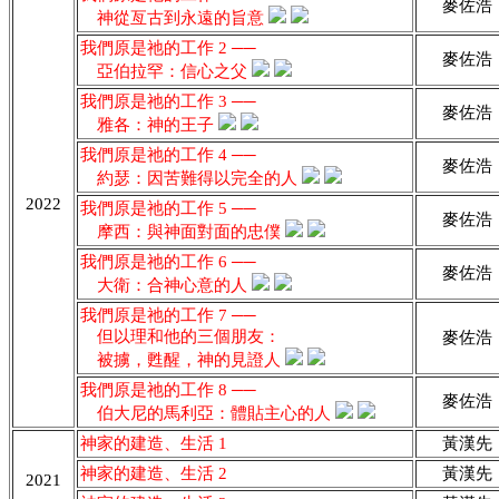
麥佐浩
神從亙古到永遠的旨意
我們原是祂的工作 2 ──
麥佐浩
亞伯拉罕：信心之父
我們原是祂的工作 3 ──
麥佐浩
雅各：神的王子
我們原是祂的工作 4 ──
麥佐浩
約瑟：因苦難得以完全的人
2022
我們原是祂的工作 5 ──
麥佐浩
摩西：與神面對面的忠僕
我們原是祂的工作 6 ──
麥佐浩
大衛：合神心意的人
我們原是祂的工作 7 ──
但以理和他的三個朋友：
麥佐浩
被擄，甦醒，神的見證人
我們原是祂的工作 8 ──
麥佐浩
伯大尼的馬利亞：體貼主心的人
神家的建造、生活 1
黃漢先
神家的建造、生活 2
黃漢先
2021