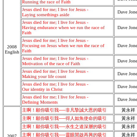
Running the race of Faith
Jesus died for me; I live for Jesus -
Dave Jon
Laying somethings aside
Jesus died for me; I live for Jesus -
Having endurance when we run the race of
Dave Jon
Faith
Jesus died for me; I live for Jesus -
Focusing on Jesus when we run the race of
Dave Jon
2008
Faith
English
Jesus died for me; I live for Jesus -
Dave Jon
Motivation of the race of Faith
Jesus died for me; I live for Jesus -
Dave Jon
Making your life count
Jesus died for me; I live for Jesus -
Dave Jon
Our identity in Christ
Jesus died for me; I live for Jesus -
Dave Jon
Defining Moments
主啊！願你吸引我──非凡摯誠大恩的吸引
黃永祥
主啊！願你吸引我──得人如魚使命的吸引
黃永祥
主啊！願你吸引我──永生之道深層的吸引
黃永祥
主啊！願你吸引我──靈眼開啟再興的吸引
黃永祥
2007