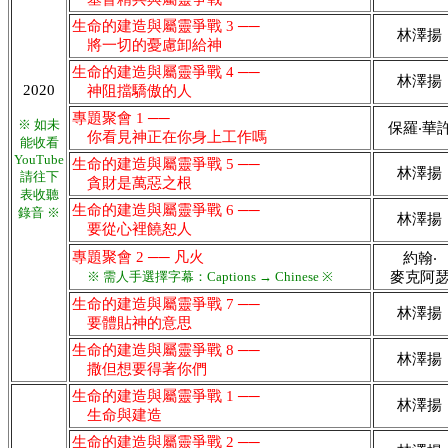
生命的建造與屬靈爭戰 3 ──
林澤揚
將一切的憂慮卸給神
生命的建造與屬靈爭戰 4 ──
林澤揚
2020
神阻擋驕傲的人
專題聚會 1 ──
※ 如未
保羅‧華
你看見神正在你身上工作嗎
能收看
YouTube
生命的建造與屬靈爭戰 5 ──
林澤揚
請往下
貪財是萬惡之根
表收聽
生命的建造與屬靈爭戰 6 ──
錄音 ※
林澤揚
要從心裡饒恕人
專題聚會 2 ── 凡火
約翰‧
※ 需人手選擇字幕：Captions → Chinese ※
麥克阿
生命的建造與屬靈爭戰 7 ──
林澤揚
要體貼神的意思
生命的建造與屬靈爭戰 8 ──
林澤揚
撒但想要得著你們
生命的建造與屬靈爭戰 1 ──
林澤揚
生命與建造
生命的建造與屬靈爭戰 2 ──