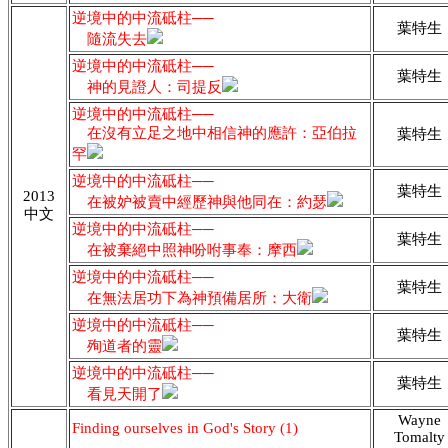
逆境中的中流砥柱──
葉特生
隨流失去
逆境中的中流砥柱──
葉特生
神的見證人：司提反
逆境中的中流砥柱──
在沒有立足之地中相信神的應許：亞伯拉
葉特生
罕
逆境中的中流砥柱──
葉特生
2013
在被妒被賣中經歷神與他同在：約瑟
中文
逆境中的中流砥柱──
葉特生
在被棄絕中照神吩咐事奉：摩西
逆境中的中流砥柱──
葉特生
在無法居功下為神預備居所：大衛
逆境中的中流砥柱──
葉特生
殉道者的靈
逆境中的中流砥柱──
葉特生
看見天開了
Wayne
Finding ourselves in God's Story (1)
Tomalty