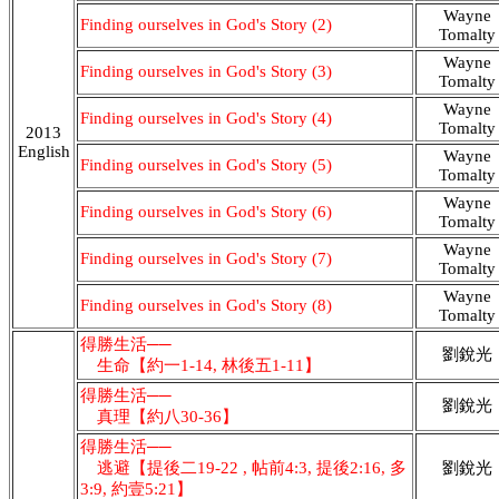
Wayne
Finding ourselves in God's Story (2)
Tomalty
Wayne
Finding ourselves in God's Story (3)
Tomalty
Wayne
Finding ourselves in God's Story (4)
Tomalty
2013
English
Wayne
Finding ourselves in God's Story (5)
Tomalty
Wayne
Finding ourselves in God's Story (6)
Tomalty
Wayne
Finding ourselves in God's Story (7)
Tomalty
Wayne
Finding ourselves in God's Story (8)
Tomalty
得勝生活──
劉銳光
生命【約一1-14, 林後五1-11】
得勝生活──
劉銳光
真理【約八30-36】
得勝生活──
逃避【提後二19-22 , 帖前4:3, 提後2:16, 多
劉銳光
3:9, 約壹5:21】