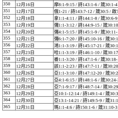
350
12
月
16
日
摩
8:1-9:15 /
詩
143:1-6 /
箴
30:1-4
351
12
月
17
日
俄
1-21 /
詩
143:7-12 /
箴
30:5 /
啟
352
12
月
18
日
拿
1:1-4:11 /
詩
144:1-8 /
箴
30:6-9
353
12
月
19
日
彌
1:1-3:12 /
詩
144:9-15 /
箴
30:10
354
12
月
20
日
彌
4:1-5:15 /
詩
145:1-9 /
箴
30:11-
355
12
月
21
日
彌
6:1-7:20 /
詩
145:10-16 /
箴
30:1
356
12
月
22
日
鴻
1:1-3:19 /
詩
145:17-21 /
箴
30:1
357
12
月
23
日
哈
1:1-3:19 /
詩
146:1-10 /
箴
30:17
358
12
月
24
日
番
1:1-3:20 /
詩
147:1-6 /
箴
30:18-
359
12
月
25
日
該
1:1-2:23 /
詩
147:7-11 /
箴
30:20
360
12
月
26
日
亞
1:1-3:10 /
詩
147:12-20 /
箴
30:
361
12
月
27
日
亞
4:1-6:15 /
詩
148:1-6 /
箴
30:24-
362
12
月
28
日
亞
7:1-9:17 /
詩
148:7-14 /
箴
30:29
363
12
月
29
日
亞
10:1-12:14 /
詩
149:1-4 /
箴
30:
364
12
月
30
日
亞
13:1-14:21 /
詩
149:5-9 /
箴
31:1
365
12
月
31
日
瑪
1:1-4:6 /
詩
150:1-6 /
箴
31:10-3