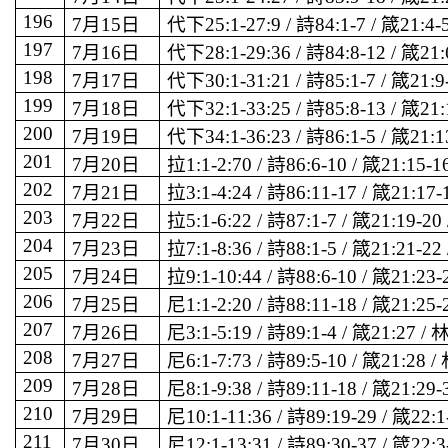
196
7
月
15
日
代下
25:1-27:9 /
詩
84:1-7 /
箴
21:4-
197
7
月
16
日
代下
28:1-29:36 /
詩
84:8-12 /
箴
21:
198
7
月
17
日
代下
30:1-31:21 /
詩
85:1-7 /
箴
21:9
199
7
月
18
日
代下
32:1-33:25 /
詩
85:8-13 /
箴
21:
200
7
月
19
日
代下
34:1-36:23 /
詩
86:1-5 /
箴
21:1
201
7
月
20
日
拉
1:1-2:70 /
詩
86:6-10 /
箴
21:15-1
202
7
月
21
日
拉
3:1-4:24 /
詩
86:11-17 /
箴
21:17-
203
7
月
22
日
拉
5:1-6:22 /
詩
87:1-7 /
箴
21:19-20
204
7
月
23
日
拉
7:1-8:36 /
詩
88:1-5 /
箴
21:21-22
205
7
月
24
日
拉
9:1-10:44 /
詩
88:6-10 /
箴
21:23-
206
7
月
25
日
尼
1:1-2:20 /
詩
88:11-18 /
箴
21:25-
207
7
月
26
日
尼
3:1-5:19 /
詩
89:1-4 /
箴
21:27 /
208
7
月
27
日
尼
6:1-7:73 /
詩
89:5-10 /
箴
21:28 /
209
7
月
28
日
尼
8:1-9:38 /
詩
89:11-18 /
箴
21:29-
210
7
月
29
日
尼
10:1-11:36 /
詩
89:19-29 /
箴
22:1
211
7
月
30
日
尼
12:1-13:31 /
詩
89:30-37 /
箴
22:3