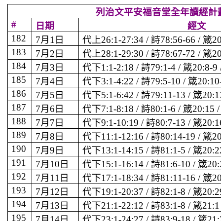
列治文平安福音堂全年讀經計
#
日期
經文
182
7
月
1
日
代上
26:1-27:34 /
詩
78:56-66 /
箴
20
183
7
月
2
日
代上
28:1-29:30 /
詩
78:67-72 /
箴
20
184
7
月
3
日
代下
1:1-2:18 /
詩
79:1-4 /
箴
20:8-9 
185
7
月
4
日
代下
3:1-4:22 /
詩
79:5-10 /
箴
20:10
186
7
月
5
日
代下
5:1-6:42 /
詩
79:11-13 /
箴
20:1
187
7
月
6
日
代下
7:1-8:18 /
詩
80:1-6 /
箴
20:15 
188
7
月
7
日
代下
9:1-10:19 /
詩
80:7-13 /
箴
20:1
189
7
月
8
日
代下
11:1-12:16 /
詩
80:14-19 /
箴
20
190
7
月
9
日
代下
13:1-14:15 /
詩
81:1-5 /
箴
20:2
191
7
月
10
日
代下
15:1-16:14 /
詩
81:6-10 /
箴
20:
192
7
月
11
日
代下
17:1-18:34 /
詩
81:11-16 /
箴
20
193
7
月
12
日
代下
19:1-20:37 /
詩
82:1-8 /
箴
20:2
194
7
月
13
日
代下
21:1-22:12 /
詩
83:1-8 /
箴
21:1
195
7
月
14
日
代下
23:1-24:27 /
詩
83:9-18 /
箴
21: