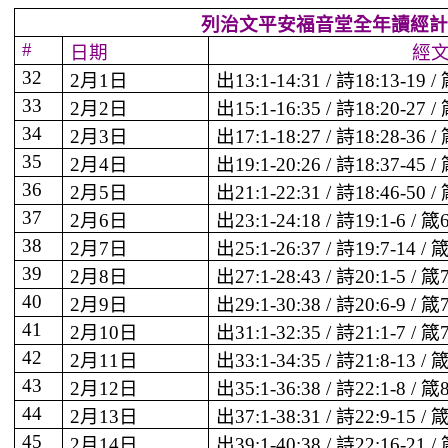
列治文平安福音堂全年讀經
#
日期
經
32
2
月
1
日
出
13:1-14:31 /
詩
18:13-19 /
33
2
月
2
日
出
15:1-16:35 /
詩
18:20-27 /
34
2
月
3
日
出
17:1-18:27 /
詩
18:28-36 /
35
2
月
4
日
出
19:1-20:26 /
詩
18:37-45 /
36
2
月
5
日
出
21:1-22:31 /
詩
18:46-50 /
37
2
月
6
日
出
23:1-24:18 /
詩
19:1-6 /
箴
38
2
月
7
日
出
25:1-26:37 /
詩
19:7-14 /
39
2
月
8
日
出
27:1-28:43 /
詩
20:1-5 /
箴
40
2
月
9
日
出
29:1-30:38 /
詩
20:6-9 /
箴
41
2
月
10
日
出
31:1-32:35 /
詩
21:1-7 /
箴
42
2
月
11
日
出
33:1-34:35 /
詩
21:8-13 /
43
2
月
12
日
出
35:1-36:38 /
詩
22:1-8 /
箴
44
2
月
13
日
出
37:1-38:31 /
詩
22:9-15 /
45
2
月
14
日
出
39:1-40:38 /
詩
22:16-21 /