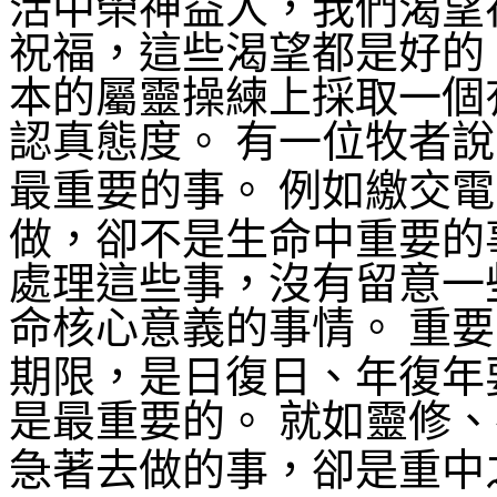
活中榮神益人，我們渴望
祝福，這些渴望都是好的
本的屬靈操練上採取一個
認真態度。
有一位牧者說
最重要的事。
例如繳交電
做，卻不是生命中重要的
處理這些事，沒有留意一
命核心意義的事情。
重要
期限，是日復日、年復年
是最重要的。
就如靈修、
急著去做的事，卻是重中