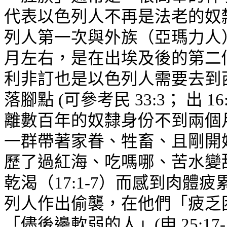
代表以色列人不再是法老的奴
列人第一次與外族（亞瑪力人
月左右，是在出埃及後的第二
利非訂也是以色列人需要去到
落腳點 (可參考民
33:3
； 出 
離數百年的奴隸身份不到兩個
一群帶著家眷、牲畜、且剛開
歷了過紅海、吃嗎哪、苦水變
乾渴（17:1-7）而感到肉體
列人
作出偷襲，在他們「疲乏
「儘後邊軟弱的人」(申 25:1