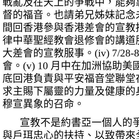
戰亂及在天上的爭戰中，能夠
督的福音。也請弟兄姊妹記念
間回香港參與香港差會的宣教
律中華聖經教會退修會的講道
大差會的宣教服事。
(iv)
7/2
會。
(v)
10 月中在加洲協助
底回港負責與平安福音堂聯堂在 
求主賜下屬靈的力量及健康的
穆宣異象的召命。
宣教不是約書亞一個人的
與戶珥忠心的扶持、以致帶來