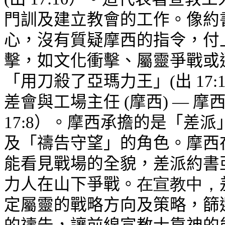
門訓及建立教會的工作。像約
心，沒有質疑摩西的指令，付
擊，如文化衝擊、屬靈爭戰或
「用刀殺了亞瑪力王」(出 17
差會與工場主任 (摩西) — 
17:8）。摩西承擔
的是「差派
及「禱告守望」的角色。摩西
能看見戰場的全貌，差派約書
力人在山下爭戰。
在宣教中，
定屬靈的戰略方向及策略，篩