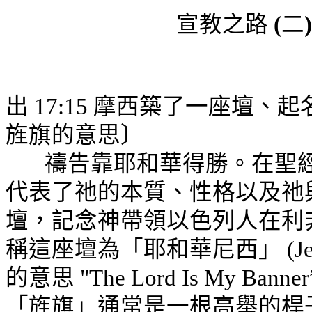
宣教之路
(
二
出 17:15 摩西築了一座壇
旌旗的意思〕
禱告靠耶和華得勝。在聖
代表了祂的本質、性格以及祂
壇，記念神帶領以色列人在利非訂戰
稱這座壇為「耶和華尼西」 (Jeh
的意思
"The Lord Is My Banner
「旌旗」通常是一根高舉的桿