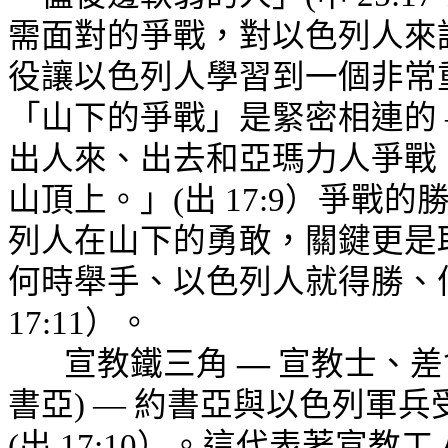
需面對的爭戰，對以色列人來
役讓以色列人學習到一個非常
「山下的爭戰」是緊密相連的 
出人來、出去和亞瑪力人爭戰
山頂上。」(出 17:9）爭戰
列人在山下
的勇
敢，關鍵更是
何時舉手、以色列人就得勝、
17:11）。
宣教鐵三角
—
宣教士、差
書亞) — 約書亞與以色列軍
(出 17:10）。這代表著宣