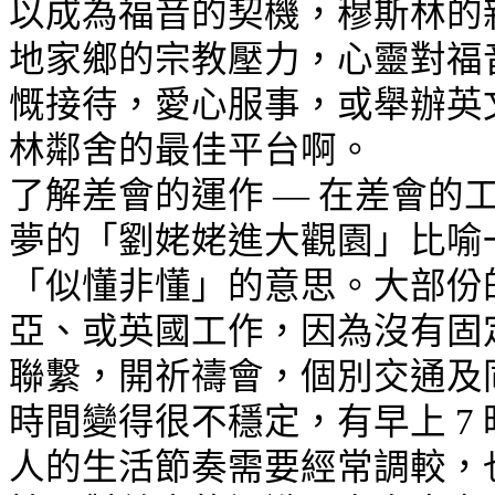
以成為福音的契機，
穆斯林
的
地家鄉的宗教壓力，心靈對福
慨接待，愛心服事，或舉辦英
林鄰舍的最佳平台啊。
了解差會的運作 — 在差會的
夢的「劉姥姥進大觀園」比喻
「似懂非懂」的意思。大部份
亞、或英國工作，因為沒有固
聯繫，開祈禱會，個別交通及
時間變得很不穩定，有早上 7
人的生活節奏需要經常調較，