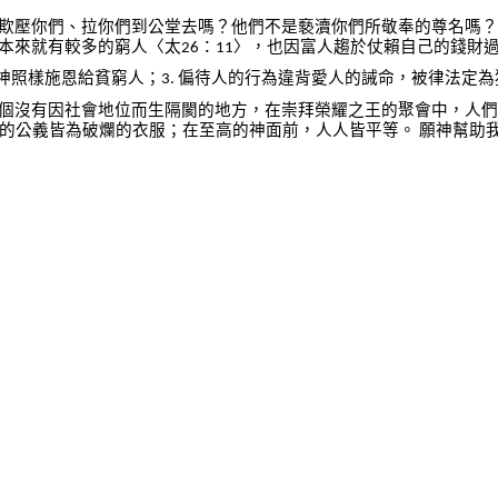
欺壓你們、拉你們到公堂去嗎？他們不是褻瀆你們所敬奉的尊名嗎？
本來就有較多的窮人〈太
：
〉，也因富人趨於仗賴自己的錢財
26
11
神照樣施恩給貧窮人；
偏待人的行為違背愛人的誡命，被律法定為
3.
個沒有因社會地位而生隔閡的地方，在崇拜榮耀之王的聚會中，人們
的公義皆為破爛的衣服；在至高的神面前，人人皆平等。
願神幫助