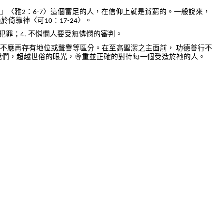
」〈雅
：
〉這個富足的人，在信仰上就是貧窮的。一般說來，
2
6-7
過於倚靠神〈可
：
〉。
10
17-24
犯罪；
不憐憫人要受無憐憫的審判。
4.
不應再存有地位或聲譽等區分。在至高聖潔之主面前，
功德善行不
我們，超越世俗的眼光，尊重並正確的對待每一個
受造於祂
的人。