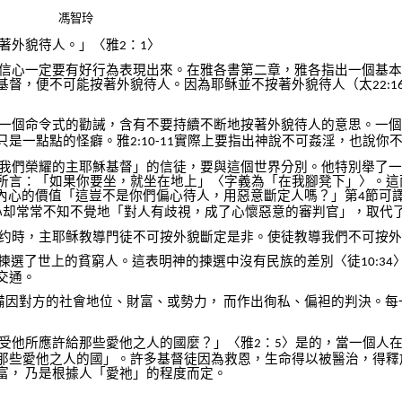
馮智玲
著外貌待人。」〈雅
：
〉
2
1
信心一定要有好行為表現出來。在雅各書第二章，雅各指出一個基本
基督，便不可能按著外貌待人。因為耶稣並不按著外貌待人（太
22:1
一個命令式的勸誡，含有不要持續不断地按著外貌待人的意思。一個
只是一點點的怪癖。雅
實際上要指出神說不可姦淫，也說你
2:10-11
我們榮耀的主耶穌基督」的信徒，要與這個世界分別。他特別舉了一
所言：「如果你要坐，就坐在地上」〈字義為「在我腳凳下」〉。這
內心的價值「這豈不是你們偏心待人，用惡意斷定人嗎？」第
節可
4
心却常常不知不覺地「對人有歧視，成了心懷惡意的審判官」，取代
约時，主耶稣教導門徒不可按外貌斷定是非。使徒教導我們不可按外
揀選了世上的貧窮人。這表明神的揀選中沒有民族的差別〈徒
10:34
交通。
備因對方的社會地位、財富、或勢力，
而作出徇私、偏袒的判決。每
受他所應許給那些愛他之人的國麼？」〈雅
：
〉是的，當一個人
2
5
那些愛他之人的國」。許多基督徒因為救恩，生命得以被醫治，得釋
富，
乃是根據人「愛祂」的程度而定。