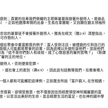
原則：真實的信奉我們榮耀的主耶稣基督與按著外貌待人，是彼此
），正如他選擇卑微的出身，生長在拿撒勒，又自願在猶太领袖所
6
忠信的基督徒不會按著外貌待人。雅各在經文（雅
）清楚指出，
2:9
不可作勢利人。
個在聚會中重富輕貧的例子：富人受到注目，被禮貌的引到自己的
兩個人可能都是聚會的訪客，因為這裡以外貌形容他們，並說他們
譯為「這不是你們對人有歧视，成了心懷惡意的審判官嗎？」〈新譯
了審判主的地位。
貌待人，否则便是犯罪。
〉，或社會上的差別〈弗
〉。因此這句話教導我們，在教會裡人
6:9
一個人都有可能觸犯這律例，正如箴言所說「富戶窮人
在世相遇，
,
在世貧窮，卻領受救恩，他不僅是因信而經歷領受神所賜屬靈的富
放，以至活出美好的生命，並且經歷生活的富足，也在神的國中學