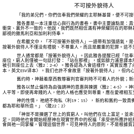
不可按外貌待人
「我的弟兄們，你們信奉我們榮耀的主耶穌基督，便不可按
雅各書是一本注重信心與行為的書卷，書中主要論點是：真
衝突、裏外不一致的。他說，我們既然相信滿有神榮耀同在的耶稣
鄙視的撒馬利亞和加利利侍奉。
在希臘文中，「不可按著外貌待人」一語帶有加强語氣，是
按著外貌待人不僅没有禮貌、不尊重人，而且是嚴重的犯罪。這不
世人通常都是「按著外貌待人」。因此雅各提醒已經「信奉
座位，窮人則僅被一句話打發：「站在那裡」，或如腓力浦意譯本
被引到座位上去〈雅
：
〉。雅各認為人會這樣作，其實反應了
2
2-4
本，英文
译本〉。我们也許不會故意「按著外貌待人」，但内
ESV
舊约時，神藉着摩西教導審判官審判時不可看人的外貌；新
雅各以禁止偏待為由強調神的恩惠與揀選〈雅
：
〉。神
2
4-5
人平等，即使再卑賤的人，他的人格也應受到尊重，應在愛裡相互
神的性情，
祂絕不徇私〈利
：
〉，
新約和舊約一致責
19
15
都為耶和華所造。」〈箴
：
〉
22
2
「神豈不是揀選了世上的貧窮人，叫他們在信上富足，並承
足，同時他也會開始經歷神在現實世界中的祝福「承受他所應許給
會與祂一同掌權，管理這個世界。可見神待人的原則，不是根據貧