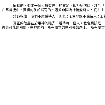
同樣的，如果一個人擁有世上的富足，卻拒絕信仰，甚至「
在基督徒中，貧窮的多於富有的。這並非因為神偏愛窮人，
而世上
雅各指出，我們不應偏待人，因為：
主耶穌不偏待人；
1.
2.
真正的敬虔在於用神的眼光，看待每一個人。教會應該是一
再是可能的隔閡。在神面前，所有屬世的區別都如塵土
，所有屬世
,