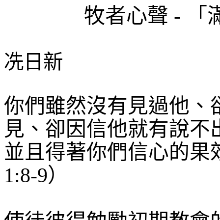
牧者心聲
-
「
冼日新
你們雖然沒有見過他、
見、卻因信他就有說不
並且得著你們信心的果
1:8-9
）