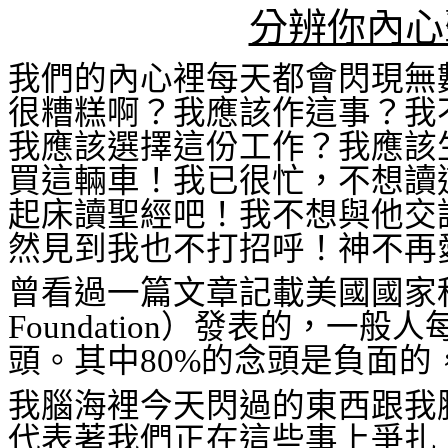
分辨你內心
我們的內心裡每天都會閃現無
很糟糕啊？我應該作這事？我
我應該選擇這份工作？我應該
買這輛車！我已很忙，不想讀
起床讀聖經吧！我不想與他交
然見到我也不打招呼！神不再
曾看過一篇文章記載美國國家
Foundation
）發表的，一般人
頭。其中
80%
的念頭是負面的
我腦海裡今天閃過的東西跟我
代表著我們正在這些事上爭扎