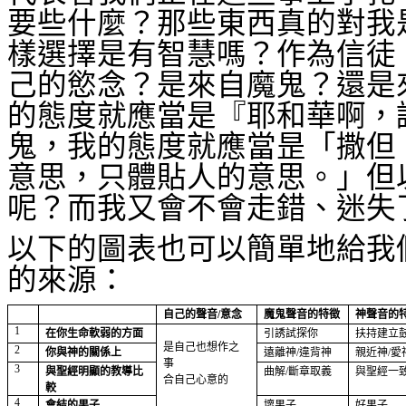
要些什麼？那些東西真的對我
樣選擇是有智慧嗎？作為信徒
己的慾念？是來自魔鬼？還是
的態度就應當是『耶和華啊，
鬼，我的態度就應當昰「撒但
意思，只體貼人的意思。」但
呢？而我又會不會走錯、迷失
以下的圖表也可以簡單地給我
的來源：
自己的聲音
/
意念
魔鬼聲音的特徵
神聲音的
1
在你生命軟弱的方面
引誘試探你
扶持建立
是自己也想作之
2
你與神的關係上
遠離神
/
違背神
親近神
/
愛
事
3
與聖經明顯的教導比
曲解
/
斷章取義
與聖經一
合自己心意的
較
4
會結的果子
壞果子
好果子