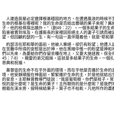
人建造房屋必定選擇根基穩固的地方，在遭遇風浪的時候不
生命的根基在哪裡呢？我的生命是否結出豐碩的果子來呢？舊
子，他的枝條探出牆外。”（創
49
：
22
）。一個多結果子的生
陷害被賣到埃及，在護衛長的家裡因拒絕主人的妻子引誘而被
望，但回顧約瑟的一生，有一句話一直伴隨着他，就是“耶和華
約瑟活在耶和華的面前，他被人棄絕，卻仍有盼望；他遭人
在苦難中所得的安慰是出於神，他在黑暗中惟一的盼望是神和
們以先來，為要給你們存留余種在地上，又要大施拯救，保全
45
：
7-8
）。親愛的弟兄姐妹，這就是多結果子的生命，一個
恩典和祝福。
基督徒的生命不在乎外面的環境，而在乎他是否連於生命的
境，他安靜順服在神面前，緊緊連於生命的主，於是他就結出
的安息。主耶穌曾教導門徒說：“我是葡萄樹，你們是枝子。
悅的是什麼呢？是生命的果子！主所期待的是什麼呢？是我們
樹栽在溪水旁，按時候結果子，葉子也不枯乾。凡他所作的盡