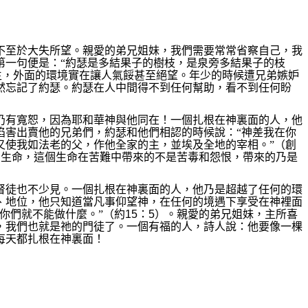
不至於大失所望。親愛的弟兄姐妹，我們需要常常省察自己，我
第一句便是：“約瑟是多結果子的樹枝，是泉旁多結果子的枝
生，外面的環境實在讓人氣餒甚至絕望。年少的時候遭兄弟嫉妒
然忘記了約瑟。約瑟在人中間得不到任何幫助，看不到任何盼
仍有寬恕，因為耶和華神與他同在！一個扎根在神裏面的人，他
陷害出賣他的兄弟們，約瑟和他們相認的時候說：“神差我在你
又使我如法老的父，作他全家的主，並埃及全地的宰相。”（創
的生命，這個生命在苦難中帶來的不是苦毒和怨恨，帶來的乃是
督徒也不少見。一個扎根在神裏面的人，他乃是超越了任何的環
、地位，他只知道當凡事仰望神，在任何的境遇下享受在神裡面
你們就不能做什麼。”（約
15
：
5
）。親愛的弟兄姐妹，主所喜
，我們也就是祂的門徒了。一個有福的人，詩人說：他要像一棵
每天都扎根在神裏面！