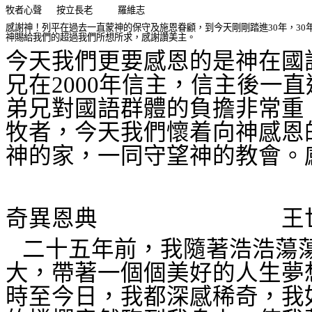
牧者心聲
按立長老
羅維志
感謝神！列平在過去一直蒙神的保守及施恩眷顧，到今天剛剛踏進
30
年，
30
神賜給我們的超過我們所想所求，感謝讚美主。
今天我們更要感恩的是神在國
兄在
2000
年信主，信主後一直
弟兄對國語群體的負擔非常重
牧者，今天我們懷着向神感恩
神的家，一同守望神的教會。
奇異恩典
王
二十五年前，我隨著浩浩蕩
大，帶著一個個美好的人生夢
時至今日，我都深感稀奇，我