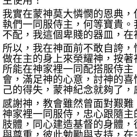
主使用！
我實在蒙神莫大憐憫的恩典，
執們一同服侍主，何等寶貴。
不配，我這個卑賤的器皿，在
所以，我在神面前不敢自誇，
做在主的身上來榮耀神，按著
所能在神家裡一同配搭服侍主
會，滿足神的心意，討神的喜
己的得失，蒙神紀念就夠了，
感謝神，教會雖然曾面對艱難
神家裡一同服侍，忠心跟隨主
肢體，同心建造基督的身體，
與尊重，彼此勉勵與支持，在