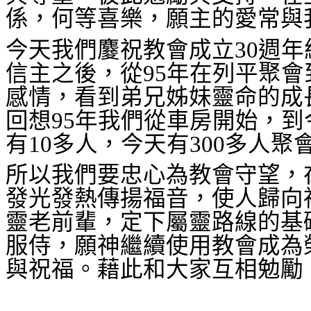
係，何等喜樂，願主的愛常與
今天我們
𪊴
祝教會成立
30
週年
信主之後，從
95
年在列平聚會
感情，看到弟兄姊妹靈命的成
回想
95
年我們從車房開始，到
有
10
多人，今天有
300
多人聚
所以我們要忠心為教會守望，
發光發熱傳揚福音，使人歸向
靈老前輩，定下屬靈路線的基
服侍，願神繼續使用教會成為
與祝福。藉此和大家互相勉勵