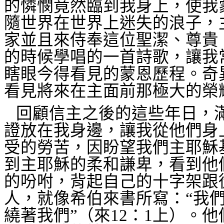
的憐憫竟然臨到我身上，使我
隨世界在世界上迷失的浪子，
家並且來侍奉這位聖潔、尊貴
的時候學唱的一首詩歌，讓我
瞎眼今得看見的蒙恩歷程。奇
看見將來在主面前那極大的榮
回顧信主之後的這些年日，
證放在我身邊，讓我從他們身
受的勞苦，因盼望我們主耶穌
到主耶穌的柔和謙卑，看到他
的吩咐，背起自己的十字架跟
人，就像希伯來書所寫：“我
繞著我們”（來
12
：
1
上）。他