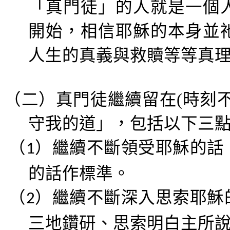
「真門徒」的人就是一個
開始，相信耶穌的本身並
人生的真義與救贖等等真
（二）
真門徒
繼續留在
(
時刻
守我的道
」，包括以下三
（
）
繼續不斷領受
耶穌的話
1
的話作標準。
（
）
繼續不斷深入思索
耶穌
2
三地鑽研、思索明白主所