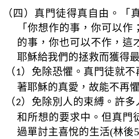
（四）
真門徒得真自由
。「
「你想作的事，你可以作
的事，你也可以不作，這
耶穌給我們的拯救而獲得
（
）免除
恐懼
。真門徒就不
1
著耶穌的真愛，故能不再
（
）免除
別人
的束縛。許多
2
和所想的要求中。但真門
過單討主喜悅的生活
(
林後
5