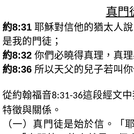
真門
約
8:31
耶穌對信他的猶太人說
是我的門徒；
約
8:32
你們必曉得真理，真理
約
8:36
所以天父的兒子若叫你
從約翰福音
這段經文中
8:31-36
特徵與關係。
（一）
真門徒是始於信
。「