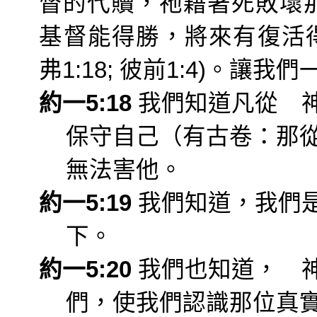
督的代贖，祂藉著死敗壞
基督能得勝，將來有復活
弗
1:18;
彼前
1:4)
。讓我們
約一
5:18
我們知道凡從 
保守自己（有古卷：那
無法害他。
約一
5:19
我們知道，我們
下。
約一
5:20
我們也知道， 
們，使我們認識那位真