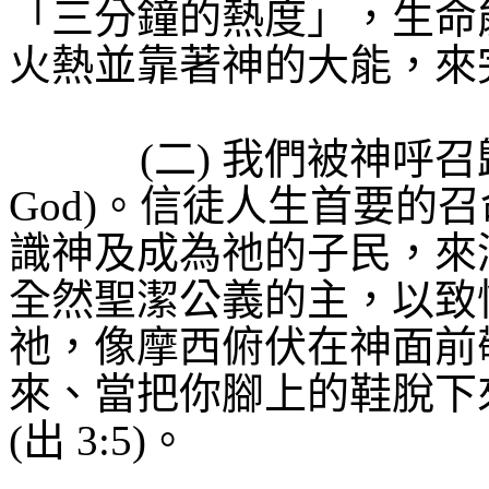
「三分鐘的熱度」，生命
火熱並靠著神的大能，來
(
二
)
我們被神呼召
God)
。信徒人生首要的召
識神及成為祂的子民，來
全然聖潔公義的主，以致
祂，像摩西俯伏在神面前
來、當把你腳上的鞋脫下
(
出
3:5)
。