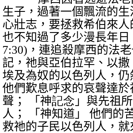
生子，過著一個飄流的生
心壯志，要拯救希伯來人
也不知過了多少漫長年日
7:30)
，連追殺摩西的法老
記，祂與亞伯拉罕、以撒
埃及為奴的以色列人，仍
他們歎息呼求的哀聲達於
聲；
「神
記念
」與先祖所
人；
「神知道」
他們的
救祂的子民以色列人，就