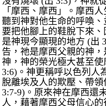
沒有燒壞
(
出
3:3)
，神就
「摩西、摩西」。摩西人
聽到神對他生命的呼喚、
要把他腳上的鞋脫下來、
是神現今顯現的地方
(
出
3
告，祂是摩西父親的神，
神，神的榮光極大甚至使
3:6)
。神更稱呼以色列人
脫離埃及人的欺壓、帶領
3:7-9)
。原來神在摩西還
人，藉著摩西父母信心的