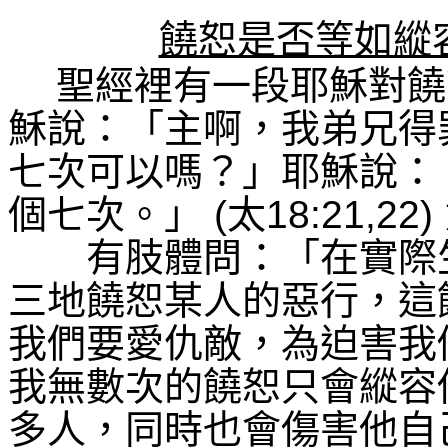
饒恕是否等如縱
聖經裡有一段耶穌對饒
穌說：「主啊，我弟兄得
七次可以嗎？」耶穌說：
個七次。」
(
太
18:21,22)
有肢體問：「在實際生
三地饒恕某人的惡行，這
我們要愛仇敵，為迫害我
我無數次的饒恕只會縱容
多人，同時也會傷害他自