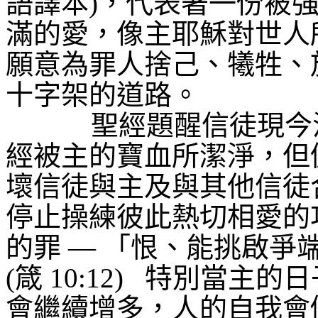
語譯本
)
，代表著一份被
滿的愛，像主耶穌對世人
願意為罪人捨己、犧牲、
十字架的道路。
聖經題醒信徒現今
經被主的寶血所潔淨，但
壞信徒與主及與其他信徒
停止操練彼此熱切相愛的
的罪
—
「恨、能挑啟爭
(
箴
10:12)
特別當主的日
會繼續增多，人的自我會