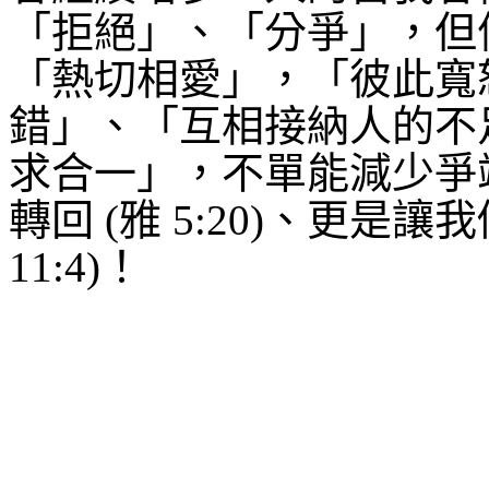
「拒絕」、「分爭」，但
「熱切相愛」，「彼此寬
錯」、「互相接納人的不
求合一」，不單能減少爭
轉回
(
雅
5:20)
、更是讓我
11:4)
！