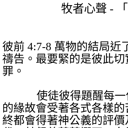
牧者心聲
-
「
彼前
4:7
-8
萬物的結局近
禱告。最要緊的是彼此切
罪。
使徒彼得題醒每一
的緣故會受著各式各樣的
終都會得著神公義的評價