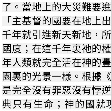
了。當地上的大災難要
「主基督的國要在地上
千年就引進新天新地，
國度；在這千年裏祂的
年人類就完全活在神的
園裏的光景一樣。根據
是完全沒有罪惡沒有悖
典只有生命；神的國就