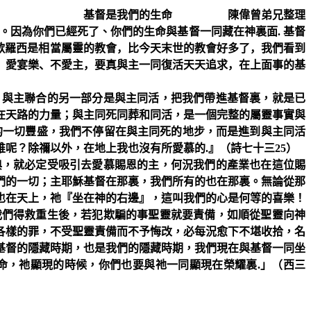
基督是我們的生命
陳偉曾弟兄整理
。因為你們已經死了、你們的生命與基督一同藏在神裏面
.
基督
歌羅西是相當屬靈的教會，比今天末世的教會好多了，我們看到
、愛宴樂、不愛主，要真與主一同復活天天追求，在上面事的基
；與主聯合的另一部分是與主同活，把我們帶進基督裏，就是已
在天路的力量；與主同死同葬和同活，是一個完整的屬靈事實與
的一切豐盛，我們不停留在與主同死的地步，而是進到與主同活
誰呢？除禰以外，在地上我也沒有所愛慕的
.
』（詩七十三
25
）
典，就必定受吸引去愛慕賜恩的主，何況我們的產業也在這位賜
們的一切；主耶穌基督在那裏，我們所有的也在那裏。無論從那
也在天上，祂『坐在神的右邊』，這叫我們的心是何等的喜樂！
我們得救重生後，若犯欺騙的事聖靈就要責備，如順從聖靈向神
各樣的罪，不受聖靈責備而不予悔改，必每況愈下不堪收拾，名
基督的隱藏時期，也是我們的隱藏時期，我們現在與基督一同坐
命，祂顯現的時候，你們也要與祂一同顯現在榮耀裏
.
」（西三