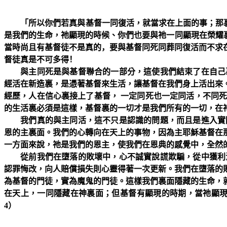
「所以你們若真與基督一同復活，就當求在上面的事；那
是我們的生命，祂顯現的時候、你們也要與祂一同顯現在榮耀
當時尚且有基督徒不是真的，要與基督同死同葬同復活而不求
督徒真是不可多得！
與主同死是與基督聯合的一部分，這使我們結束了在自己
經活在新造裏，是憑著基督來生活，讓基督在我們身上活出來
經歷，人在信心裏接上了基督， 一定同死也一定同活，不同
的生活裏必須是這樣，基督裏的一切才是我們所有的一切，在
我們真的與主同活，這不只是認識的問題，而且是進入實
恩的主裏面。我們的心轉向在天上的事物，因為主耶穌基督在
一方面來說，祂是我們的恩主，使我們在恩典的感覺中，全然
從前我們在墮落的敗壞中，心不誠實說謊欺騙，從中獲利
認罪悔改，向人賠償損失則心靈得著一次更新。我們在墮落的
為基督的門徒，實為魔鬼的門徒。這樣我們裏面隱藏的生命，
在天上，一同隱藏在神裏面；但基督有顯現的時期，當祂顯
4
）