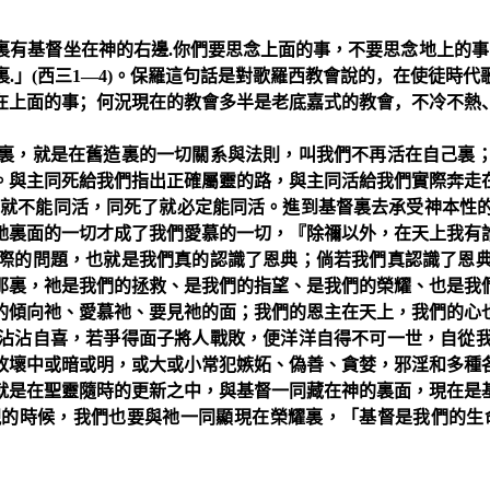
裏有基督坐在神的右邊
.
你們要思念上面的事，不要思念地上的事
裏
.
」
(
西三
1
—
4)
。
保羅這句話是對歌羅西教會說的，在使徒時代
在上面的事；何況現在的教會多半是老底嘉式的教會，不冷不熱
裏，就是在舊造裏的一切關系與法則，叫我們不再活在自己裏
。與主同死給我們指出正確屬靈的路，與主同活給我們實際奔走
死就不能同活，同死了就必定能同活。進到基督裏去承受神本性
祂裏面的一切才成了我們愛慕的一切，『除禰以外，在天上我有
際的問題，也就是我們真的認識了恩典；倘若我們真認識了恩
那裏，祂是我們的拯救、是我們的指望、是我們的榮耀、也是我
的傾向祂、愛慕祂、要見祂的面；我們的恩主在天上，我們的心
沾沾自喜，若爭得面子將人戰敗，便洋洋自得不可一世，自從
敗壞中或暗或明，或大或小常犯嫉妬、偽善、貪婪，邪淫和多種
就是在聖靈隨時的更新之中，與基督一同藏在神的裏面，現在是
現的時候，我們也要與祂一同顯現在榮耀裏，「基督是我們的生