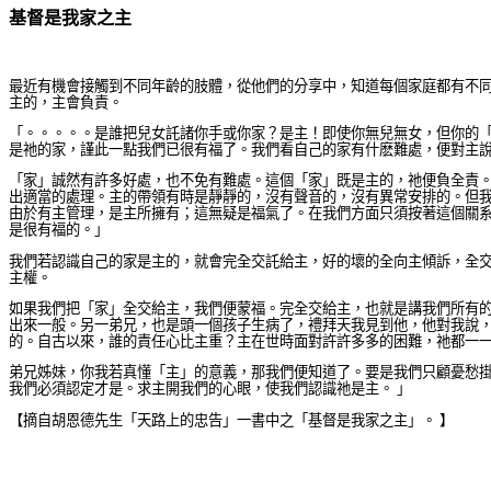
基督是我家之主
最近有機會接觸到不同年齡的肢體，從他們的分享中，知道每個家庭都有不
主的，主會負責。
「。。。。。是誰把兒女託諸你手或你家？是主！即使你無兒無女，但你的
是祂的家，謹此一點我們已很有福了。我們看自己的家有什麽難處，便對主
「家」誠然有許多好處，也不免有難處。這個「家」既是主的，祂便負全責
出適當的處理。主的帶領有時是靜靜的，沒有聲音的，沒有異常安排的。但
由於有主管理，是主所擁有；這無疑是福氣了。在我們方面只須按著這個關
是很有福的。」
我們若認識自己的家是主的，就會完全交託給主，好的壞的全向主傾訴，全
主權。
如果我們把「家」全交給主，我們便蒙福。完全交給主，也就是講我們所有的難
出來一般。另一弟兄，也是頭一個孩子生病了，禮拜天我見到他，他對我說
的。自古以來，誰的責任心比主重？主在世時面對許許多多的困難，祂都一
弟兄姊妹，你我若真懂「主」的意義，那我們便知道了。要是我們只顧憂愁
我們必須認定才是。求主開我們的心眼，使我們認識祂是主。 」
【摘自胡恩德先生「天路上的忠告」一書中之「基督是我家之主」。 】