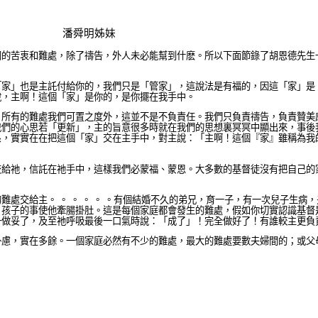
潘舜明姊妹
同的苦衷和難處，除了禱告，外人未必能幫到什麽。所以下面節錄了胡恩德先生
「家」也是主託付給你的，我們只是「管家」，這說法是有福的，因這「家」是
說，主啊！這個「家」是你的，是你擺在我手中。
。所有的難處我們可置之度外，這並不是不負責任。我們只負責禱告，負責贊美
我們的心思若「更新」，主的旨意很多時就在我們的思想裏冥冥中顯出來，事後
系，實實在在把這個「家」交在主手中，對主說：「主啊！這個『家』雖稱為我
交給祂，信託在祂手中，這樣我們必蒙福、蒙恩。大多數的基督徒沒有把自己的
處交給主。 。 。 。 。 。有個結婚不久的弟兄，育一子，有一次兒子生
，孩子的事使他牽腸掛肚。這是每個家庭都會發生的難處，假如你切實認識基督
一做妥了，及至祂呼吸最後一口氣時說：「成了」！完全做好了！有誰較主更負
掛慮，實在多餘。一個家庭必然有不少的難處，最大的難處要數夫婦間的；或父