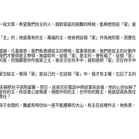
一段文章，希望我們信主的人，面對家庭的困難的時候，能夠想到這「家」是
「主」的；祂是萬有的主、萬福的主，祂肯把這個「家」作為祂的家，而實在
感謝，凡事謝恩，我們負責遵從主的帶領。當事情到來，我們依從主的計劃作
我們才覺得是主帶領。無論如何，這個「家」是主的，便有福了，這個「家」
的家，但我願意你作我家之主，我全交在你手中；我知道把『家』交在你手中
家交給主，覺得「家」是自己的。在這個「家」中，我才有主權，忘記了主的
病，夫婦把兒子送院留醫。翌日，這弟兄在電話中把這事告訴我，他的心仿似掉了
是你的主，你自會心安無慮，祂既作你的主，也作你的救主，祂是認真負責任
責任？
母子女間的。難處有時仿似一座不能遷移的大山，有主在這裡作主，祂負責，