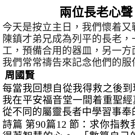
兩位長老心聲
今天是按立主日，我們懷着又
陳鎮才弟兄成為列平的長老，
工，預備合用的器皿，另一方
我們常常禱告來記念他們的服
周國賢
每當我回想自從我得救之後到
我在平安福音堂一間着重聖經
從不同的屬靈長者中學習事奉
詩篇 第
90
篇
12
節：求你指教