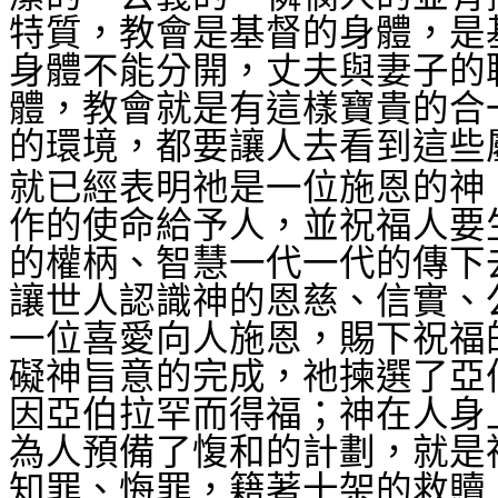
特質，教會是基督的身體，是
身體不能分開，丈夫與妻子的
體，教會就是有這樣寶貴的合
的環境，都要讓人去看到這些
就已經表明祂是一位施恩的神
作的使命給予人，並祝福人要
的權柄、智慧一代一代的傳下
讓世人認識神的恩慈、信實、
一位喜愛向人施恩，賜下祝福
礙神旨意的完成，祂揀選了亞
因亞伯拉罕而得福；神在人身
為人預備了愎和的計劃，就是
知罪、悔罪，籍著十架的救贖