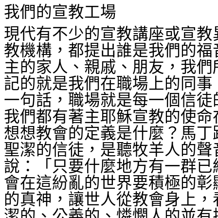
我們的宣教工場
現代有不少的宣教講座或宣教
教機構，都提出誰是我們的福
主的家人、親戚、朋友，我們
記的就是我們在職場上的同事
一句話，職場就是每一個信徒
我們都有著主耶穌宣教的使命
想想教會的定義是什麼？馬丁
聖潔的信徒，是聽牧羊人的聲
說：「只要什麼地方有一群已
會在這紛亂的世界要積極的彰
的真神，讓世人從教會身上，
潔的、公義的、憐憫人的並有