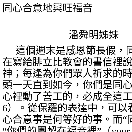
同心合意地興旺福音
潘舜明姊妹
這個週末是感恩節長假，
在寫給腓立比教會的書信裡說
神；每逢為你們眾人祈求的
頭一天直到如今，你們是同
心裡動了善工的，必成全這工
6
）。從保羅的表達中，可以
心合意事是何等好的事。而“
“你們的團契在福音裡”（
your 