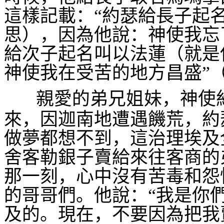
這樣記載：“約瑟給長子起
思），因為他說：神使我忘
給次子起名叫以法蓮（就是
神使我在受苦的地方昌盛”
親愛的弟兄姐妹，神使
來，因迦南地遭遇饑荒，約
做夢都想不到，這治理埃及
舍客勒銀子賣給來往客商的
那一刻，心中沒有苦毒和怨
的哥哥們。他說：“我是你
及的。現在，不要因為把我