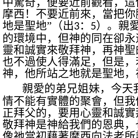
中驚奇，便要近前觀看，這
摩西！不要近前來，當把你
地是聖地”（出
：
）。親
3
5
的環境中，但神的同在卻永
靈和誠實來敬拜神，再神聖
也不過使人得滿足，但是，
神，他所站之地就是聖地，
親愛的弟兄姐妹，今天
情不能有實體的聚會，但我
正拜父的，要用心靈和誠實
敬拜神是神給我們的恩典，
像祂當初藉著摩西向法老所