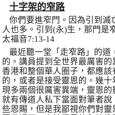
十字架的窄路
你們要進窄門。因為引到滅
人也多。引到
(
永
)
生
，那門是
太福音
7:13-14
最近聽一堂「走窄路」的道
的。講員提到全世界最厲害的
香港和整個華人圈子，都應該
的，或者是接受靈恩的。幾十
現多兩個很厲害異端，靈恩的
就有傳道人私下當面對筆者說
些恩賜，但是我鄙視你們對靈