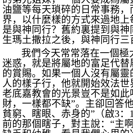
油鹽等每天瑣碎的日常事務，
界，以什麼樣的方式來過地上
是與神同行？舊約裏提到與神
生瑪土撒拉之後，與神同行三
我們今天常常落在一個極
迷惑，就是將屬地的富足代替
的賞賜。如果一個人沒有屬靈
人的樣子行，他就開始效法世
老底嘉教會的光景豈不是如此
財，一樣都不缺”。主卻回答
貧窮、瞎眼、赤身的”（啟
3
：
前的那個瞎子，對主說：“主