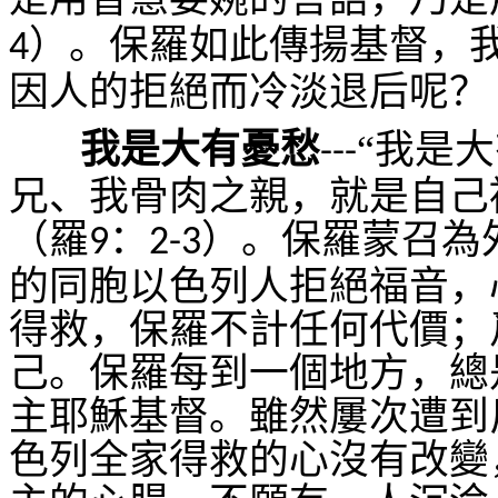
）。保羅如此傳揚基督，
4
因人的拒絕而冷淡退后呢？
我是大有憂愁
“我是
---
兄、我骨肉之親，就是自己
（羅
：
）。保羅蒙召為
9
2-3
的同胞以色列人拒絕福音，
得救，保羅不計任何代價；
己。保羅每到一個地方，總
主耶穌基督。雖然屢次遭到
色列全家得救的心沒有改變