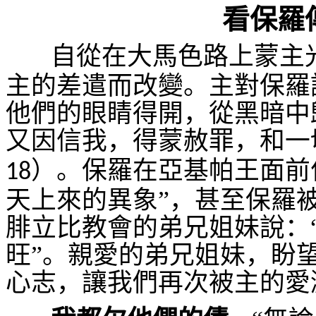
看保羅
自從在大馬色路上蒙主
主的差遣而改變。主對保羅
他們的眼睛得開，從黑暗中
又因信我，得蒙赦罪，和一
）。保羅在亞基帕王面前
18
天上來的異象”，甚至保羅
腓立比教會的弟兄姐妹說：
旺”。親愛的弟兄姐妹，盼
心志，讓我們再次被主的愛