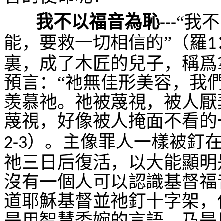
我不以福音為恥
“我
---
能，要救一切相信的”（羅
1
裏，成了木匠的兒子，稱爲
預言：“祂無佳形美容，我
羡慕祂。祂被蔑視，被人厭
蔑視，好像被人掩面不看的
）。主像罪人一樣被釘
2-3
祂三日后復活，以大能顯明
沒有一個人可以認識基督福
道耶穌基督並祂釘十字架，
是用智慧委婉的言語，乃是