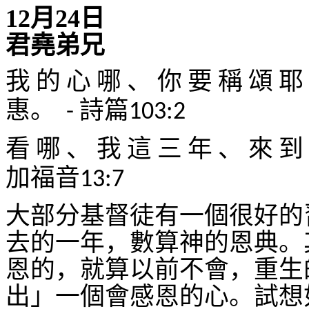
12
月
24
日
君堯弟兄
我
的
心
哪
、
你
要
稱
頌
耶
惠。
詩篇
-
103:2
看
哪
、
我
這
三
年
、
來
到
加福音
13:7
大部分基督徒有一個很好的
去的一年，數算神的恩典。
恩的，就算以前不會，重生
出」一個會感恩的心。試想