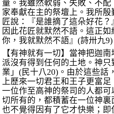
量。我雖然軟弱、失敗、不配
家奉獻在主的祭壇上。我所殷
匠說：『是誰摘了這朵好花？
因此花匠就默然不語。這正如
你，我就默然不語』
(
詩卅九
9)
【有神就有一切】當神把迦南
派沒有得到任何的土地。神只
業」
(
民十八
20)
。由於這些話
上歷來一切君王和王子更富足
一位作至高神的祭司的人都可
切所有的，都積蓄在一位神裏
也不覺得因有了它才快樂；即