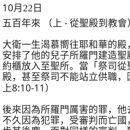
10
月
22
日
-
五百年來
（上
從聖殿到教會
大衛一生渴慕嚮往耶和華的殿
安排了他的兒子所羅門建造聖
約櫃放入至聖所。當「祭司從
殿，甚至祭司不能站立供職，
8:10-11
上
）
後來因為所羅門厲害的罪，他
不久因為犯罪，受審判而亡國