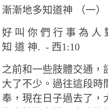
漸漸地多知道神
（一）
好
叫
你
們
行
事
為
人
知
道
神
. -
西
1:10
之前和一些肢體交通，
大了不少。過往這段時
奉，現在日子過去了，