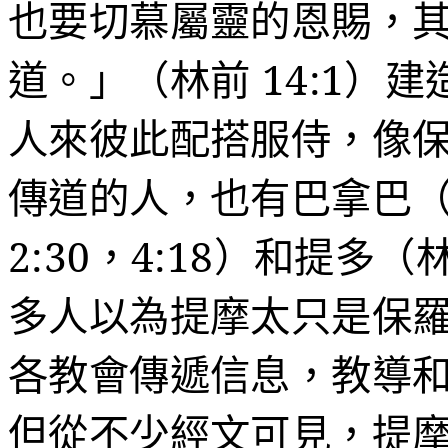
也要切慕屬靈的恩賜，
道。」
（林前
14:1
）建
人來彼此配搭服侍，像
傳道的人，也有巴拿巴
2:30
，
4:18
）和提多（
多人以為提摩太只是保
各教會傳遞信息，教導
但從不少經文可見，提