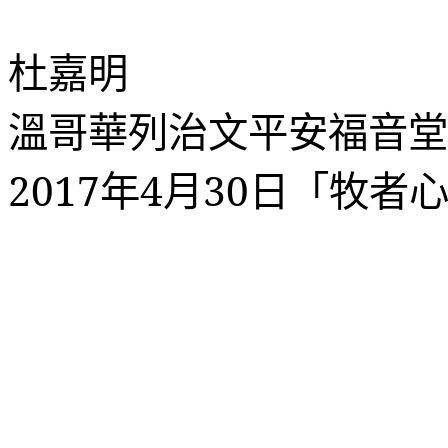
杜嘉明
溫哥華列治文平安福音堂
2017
年
4
月
30
日「牧者