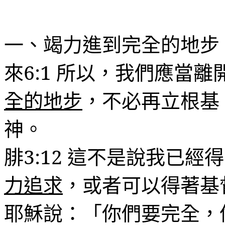
一、竭力進到完全的地步
來
6:1
所以，我們應當離
全的地步
，不必再立根
神。
腓
3:12
這不是
說
我已經得
力追求
，或者可以得著基
耶穌
說
：
「
你們要完全，