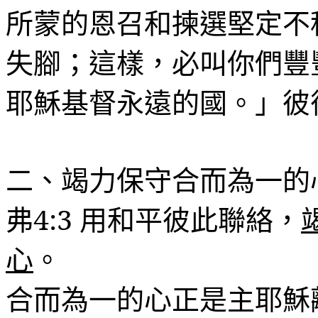
所蒙的恩召和揀選堅定不
失
腳
；這樣，必叫你們豐
耶穌基督永遠的國。」彼
二、竭力保守合而為一的
弗
4:3
用和平彼此聯絡，
心
。
合而為一的心正是主耶穌