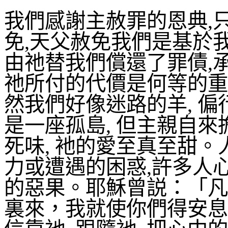
我們感謝主赦罪的恩典
,
免
,
天父赦免我們是基於
由祂替我們償還了罪債
,
祂所付的代價是何等的重
然我們好像迷路的羊
,
偏
是一座孤島
,
但主親自來
死味
,
衪的愛至真至甜。
力或遭遇的困惑
,
許多人
的惡果。耶穌曾説：「凡
裏來，我就使你們得安息