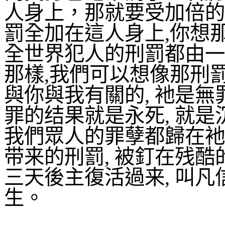
人身上，那就要受加倍的
罰全加在這人身上
,
你想
全世界犯人的刑罰都由一
那樣
,
我們可以想像那刑
與你與我有關的
,
衪是無
罪的结果就是永死
,
就是
我們眾人的罪孽都歸在衪
带来的刑罰
,
被釘在残酷
三天後主復活過来
,
叫凡
生。