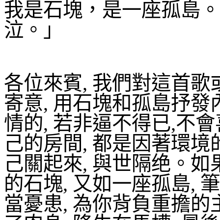
我是石塊，是一座孤島。
泣。」
各位來賓
,
我們對這首歌
寄意
,
用石塊和孤島抒發
情的
,
若非逼不得已
,
不會
己的房間
,
都是因著環境
己關起來
,
與世隔绝。如
的石塊
,
又如一座孤島
,
筆
當憂患
,
為你背負重擔的