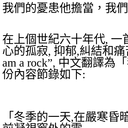
我們的憂患他擔當，我們
在上個世紀六十年代
,
一
心的孤寂
,
抑郁
,
糾結和痛
am a rock
”
,
中文翻譯為「
份內容節錄如下
:
「冬季的一天
,
在嚴寒昏