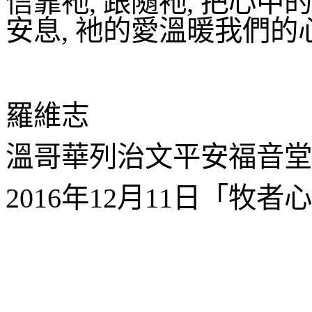
信靠衪
,
跟隨衪
,
把心中的
安息
,
衪的愛溫暖我們的
羅維志
溫哥華列治文平安福音堂
2016
年
12
月
11
日「牧者心