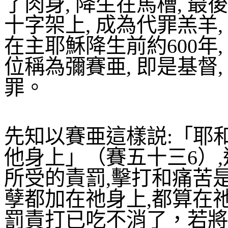
了肉身
,
降生在馬槽
,
最後
十字架上
,
成為代罪羔羊
,
在主耶穌降生前約
600
年
,
位稱為彌賽亜
,
即是基督
,
罪。
先知以賽亜這樣説
:
「耶
他身上」（賽五十三
6
）
,
所受的責罰
,
擊打和痛苦
孽都加在祂身上
,
都算在
罰責打已吃不消了，若將