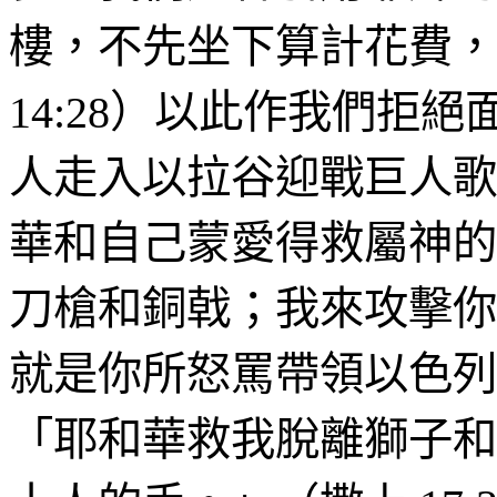
樓，不先坐下算計花費，
14:28
）以此
作我們拒
絕
人走入以拉谷迎戰巨人歌
華和自己蒙愛得救屬神的
刀槍和銅戟；我來攻
擊你
就是你所怒罵帶領以色列
「耶和華救我
脫
離獅子和