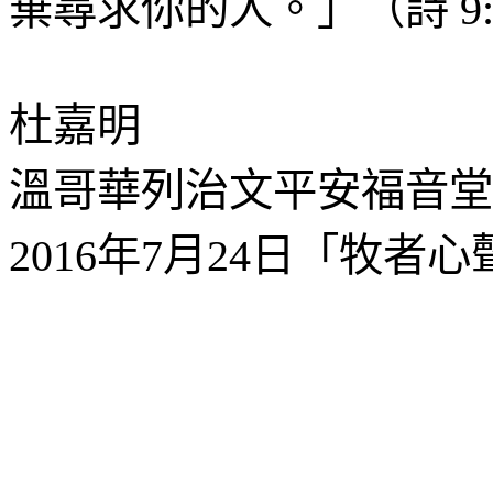
棄尋求你的人。」
（
詩
9:
杜嘉明
溫哥華列治文平安福音堂
2016
年
7
月
24
日「牧者心