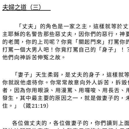
夫婦之道（三）
「丈夫」的角色是一家之主，這樣就等於丈
主耶穌的名警告那些惡丈夫，因你們的惡行，神
的老闆，你的上司呢？你竟「關起門來」打罵你
打罵一個大男人吧！你竟打罵自己的「身子」！
他們向神訴苦伸冤之故。
「妻子」天生柔弱，是丈夫的身子，這樣就
你就說他虐待你。你常常故意向外人訴苦，拆毀
者，因為你用眼淚、用漫罵、用囉唆、用長舌、
發生，其中最主要的原因之一，就是做妻子的，
住。」（箴
21:19
）
各位做丈夫的，各位做妻子的，你們讀到上