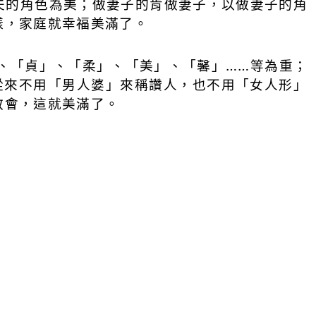
夫的角色為美；做妻子的肯做妻子，以做妻子的角
樣，家庭就幸福美滿了。
、「貞」、「柔」、「美」、「馨」……等為重；
從來不用「男人婆」來稱讚人，也不用「女人形」
教會，這就美滿了。