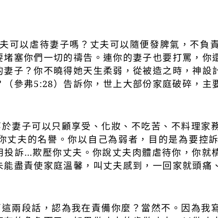
夫可以虐待妻子嗎？丈夫可以隨便發脾氣，不負
要堵塞你們一切的禱告。連你的妻子也要打罵，你
的妻子？你不曉得她天生柔弱，從被造之時，神設
？（參弗
5:28
）告訴你，世上大部份家庭破碎，主
等於妻子可以只顧享受、化妝、不吃苦、不料理家
你丈夫的名譽。你以自己為弱者，目的是為要控
用投訴…欺壓你丈夫。你說丈夫肉體虐待你，你就
未能盡責使家庭溫馨，叫丈夫感到，一回家就頭痛
面這兩段話，認為我在責備你麼？當然不。因為我