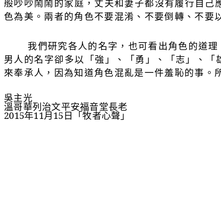
般吵吵鬧鬧的家庭，丈夫和妻子都沒有履行自己
色為美。兩者的角色不要混淆、不要倒轉、不要
我們研究各人的名字，也可看出角色的道理
男人的名字卻多以「強」、「勇」、「志」、「
來奉承人，因為知道角色混亂是一件羞恥的事。
吳主光
溫哥華列治文平安福音堂長老
2015
年
11
月
15
日「牧者心聲」