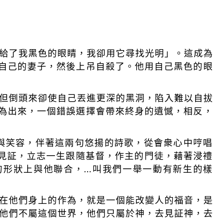
給了我黑色的眼睛，我卻用它尋找光明」。這成為
自己的妻子，然後上吊自殺了。他用自己黑色的眼
但倒頭來卻使自己丟進更深的黑洞，陷入難以自拔
為出來，一個錯誤選擇會帶來終身的遺憾，相反，
與笑容，伴著這兩句悠揚的詩歌，從會衆心中哼唱
見証，立志一生跟隨基督，作主的門徒，藉著浸禮
的形狀上與他聯合，
…
叫我們一舉一動有新生的樣
在他們身上的作為，就是一個能改變人的福音，是
他們不屬這個世界，他們只屬於神，去見証神，去