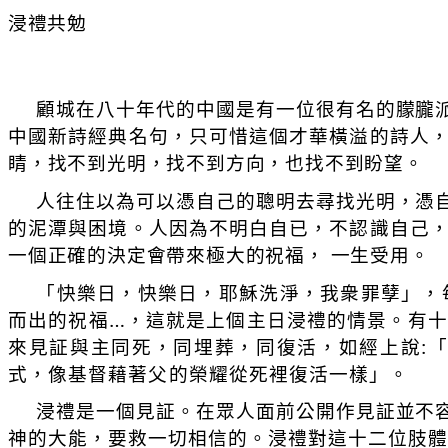
浸禮共勉
顧城在八十年代的中國是有一位很有名的朦朧
中國新詩經典名句，只可惜這個才華橫溢的詩人
睛，找不到光明，找不到方向，也找不到盼望。
人往住以為可以憑自己的聰明去尋找光明，憑
的泥潭與困境。人因為不明白自已，不認識自己
一個正確的決定會帶來極大的祝福， 一生受用。
「快樂日，快樂日，耶穌洗淨，我衆罪孽」，
而出的祝福
…
，這就是上個主日浸禮的情景。有十
來見証與主同死，同埋葬，同復活，如經上說
:
「
式，像基督藉著父的榮耀從死裡復活一樣」。
浸禮是一個見証。在眾人面前公開作見証並不
神的大能，要救一切相信的。浸禮對這十二位肢體