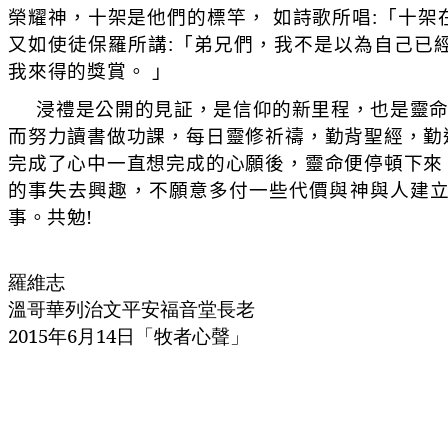
榮耀神，十架是他們的標竿， 如詩歌所唱
:
「十架
又如使徒保羅所講
:
「弟兄們，我不是以為自己已
我來得的獎賞。 」
浸禮是公開的見証，是信仰的新里程，也是靈
而努力讀書做功課，每日靈修祈禱，勤背聖經，勤
完成了心中一直想完成的心願後，靈命便停頓下來
的事失去興趣，不願意多付一些代價與神與人建
事。共勉
!
羅維志
溫哥華列治文平安福音堂長老
2015
年
6
月14日「牧者心聲」