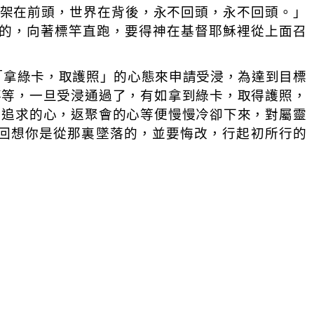
架在前頭，世界在背後，永不回頭，永不回頭。」
的，向著標竿直跑，要得神在基督耶穌裡從上面召
「拿綠卡，取護照」的心態來申請受浸，為達到目標
事等，一旦受浸通過了，有如拿到綠卡，取得護照，
，追求的心，返聚會的心等便慢慢冷卻下來，對屬靈
回想你是從那裏墜落的，並要悔改，行起初所行的