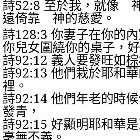
詩
52:8
至於我，就像 
遠倚靠 神的慈愛
。
詩
128:
3
你妻子在你的內
你兒女圍繞你的桌子，好
詩
92:12
義人要發旺如
棕
詩
92:13
他們栽於耶和華
裡。
詩
92:14
他們年老的時候
發青，
詩
92:15
好顯明耶和華是
毫無不義
。