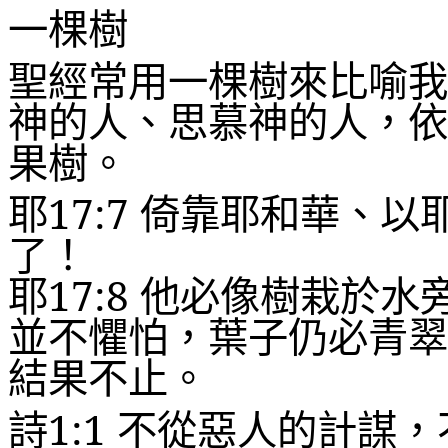
一棵樹
聖經常用一棵樹來比喻我
神的人、思慕神的人，依
果樹。
耶
17:7
倚靠耶和華、以
了！
耶
17:8
他必像樹栽於水
並不懼怕，葉子仍必青翠
結果不止。
詩
1:1
不從惡人的計謀，