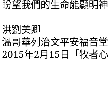
盼望我們的生命能顯明神
洪劉美卿
溫哥華列治文平安福音堂
2015
年
2
月
15
日「牧者